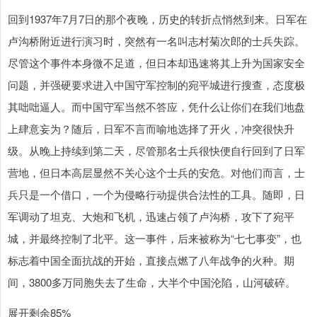
回到1937年7月7日的那个夜晚，历史的转折点悄然到来。日军在
卢沟桥附近进行演习时，突然有一名叫志村菊次郎的士兵失踪。
尽管这个事件本身微不足道，但日本却迅速将其上升为国家安全
问题，并强硬要求进入中国守军控制的宛平城进行搜查，态度极
其咄咄逼人。而中国守军当然不答应，凭什么让你们在我们地盘
上肆意妄为？随后，日军不言而喻地选择了开火，冲突很快升
级。从晚上持续到第二天，尽管那名士兵很快便自行回到了日军
营地，但日本高层显然不关心这个士兵的安危。对他们而言，士
兵只是一个借口，一个为侵略行动提供合法性的工具。随即，日
军调动了坦克、大炮和飞机，迅速占领了卢沟桥，攻下了宛平
城，并最终控制了北平。这一事件，后来被称为“七七事变”，也
标志着中国全面抗战的开始，直接点燃了八年战争的火种。期
间，3800多万同胞失去了生命，大半个中国沦陷，山河破碎。
展开剩余85%