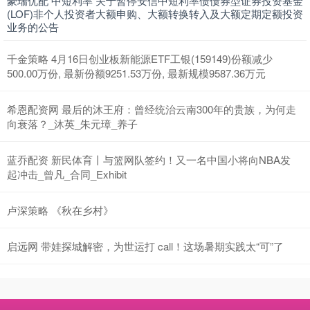
豪瑞优配 中短利率 关于暂停安信中短利率债债券型证券投资基金
(LOF)非个人投资者大额申购、大额转换转入及大额定期定额投资
业务的公告
千金策略 4月16日创业板新能源ETF工银(159149)份额减少
500.00万份, 最新份额9251.53万份, 最新规模9587.36万元
希恩配资网 最后的沐王府：曾经统治云南300年的贵族，为何走
向衰落？_沐英_朱元璋_养子
蓝乔配资 新民体育丨与篮网队签约！又一名中国小将向NBA发
起冲击_曾凡_合同_Exhibit
卢深策略 《秋在乡村》
启远网 带娃探城解密，为世运打 call！这场暑期实践太“可”了