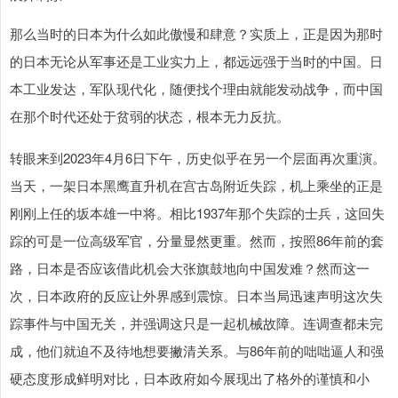
那么当时的日本为什么如此傲慢和肆意？实质上，正是因为那时
的日本无论从军事还是工业实力上，都远远强于当时的中国。日
本工业发达，军队现代化，随便找个理由就能发动战争，而中国
在那个时代还处于贫弱的状态，根本无力反抗。
转眼来到2023年4月6日下午，历史似乎在另一个层面再次重演。
当天，一架日本黑鹰直升机在宫古岛附近失踪，机上乘坐的正是
刚刚上任的坂本雄一中将。相比1937年那个失踪的士兵，这回失
踪的可是一位高级军官，分量显然更重。然而，按照86年前的套
路，日本是否应该借此机会大张旗鼓地向中国发难？然而这一
次，日本政府的反应让外界感到震惊。日本当局迅速声明这次失
踪事件与中国无关，并强调这只是一起机械故障。连调查都未完
成，他们就迫不及待地想要撇清关系。与86年前的咄咄逼人和强
硬态度形成鲜明对比，日本政府如今展现出了格外的谨慎和小