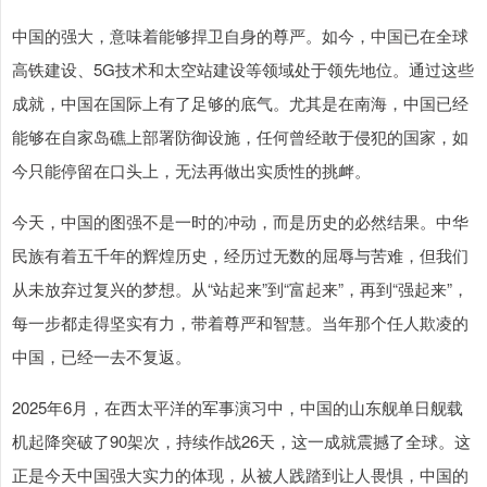
中国的强大，意味着能够捍卫自身的尊严。如今，中国已在全球
高铁建设、5G技术和太空站建设等领域处于领先地位。通过这些
成就，中国在国际上有了足够的底气。尤其是在南海，中国已经
能够在自家岛礁上部署防御设施，任何曾经敢于侵犯的国家，如
今只能停留在口头上，无法再做出实质性的挑衅。
今天，中国的图强不是一时的冲动，而是历史的必然结果。中华
民族有着五千年的辉煌历史，经历过无数的屈辱与苦难，但我们
从未放弃过复兴的梦想。从“站起来”到“富起来”，再到“强起来”，
每一步都走得坚实有力，带着尊严和智慧。当年那个任人欺凌的
中国，已经一去不复返。
2025年6月，在西太平洋的军事演习中，中国的山东舰单日舰载
机起降突破了90架次，持续作战26天，这一成就震撼了全球。这
正是今天中国强大实力的体现，从被人践踏到让人畏惧，中国的