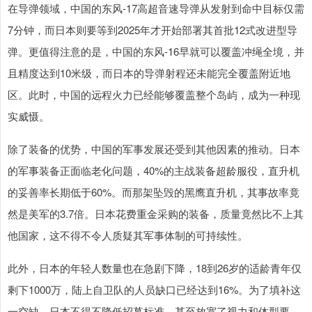
在导弹领域，中国的东风-17高超音速导弹从发射到命中目标仅需
7分钟，而日本则要等到2025年才开始部署其首批12式改进型导
弹。更值得注意的是，中国的东风-16早就可以覆盖冲绳全境，并
且精度达到10米级，而日本的导弹射程还未能完全覆盖附近地
区。此时，中国的远程火力已经能够覆盖整个岛屿，成为一种现
实威慑。
除了装备的优势，中国的军事发展还受到其他因素的推动。日本
的军事装备正面临老化问题，40%的主战装备超龄服役，直升机
的妥善率长期低于60%。而那架坠毁的黑鹰直升机，其事故率竟
然是美军的3.7倍。日本花费重金采购的装备，质量竟然比不上其
他国家，这不得不令人质疑其军事体制的可持续性。
此外，日本的年轻人数量也在急剧下降，18到26岁的适龄青年仅
剩下1000万，陆上自卫队的人员缺口已经达到16%。为了填补这
一空缺，日本不得不降低招募标准，甚至放宽了视力和体型要