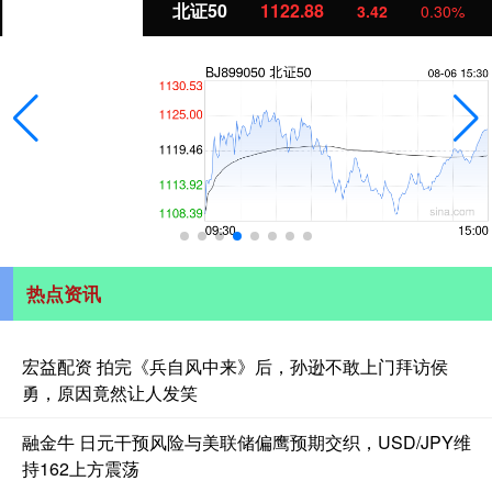
北证50
1122.88
3.42
0.30%
热点资讯
宏益配资 拍完《兵自风中来》后，孙逊不敢上门拜访侯
勇，原因竟然让人发笑
融金牛 日元干预风险与美联储偏鹰预期交织，USD/JPY维
持162上方震荡