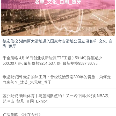
德宏信投 湖南两大遗址进入国家考古遗址公园立项名单_文化_白
陶_獠牙
千金策略 4月16日创业板新能源ETF工银(159149)份额减少
500.00万份, 最新份额9251.53万份, 最新规模9587.36万元
希恩配资网 最后的沐王府：曾经统治云南300年的贵族，为何走
向衰落？_沐英_朱元璋_养子
蓝乔配资 新民体育丨与篮网队签约！又一名中国小将向NBA发
起冲击_曾凡_合同_Exhibit
卢深策略 《秋在乡村》