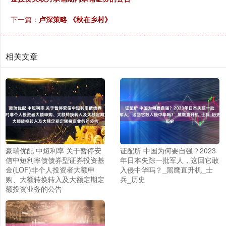
下一篇：
卢深策略 《秋在乡村》
相关文章
豪瑞优配 中短利率 关于暂停安
证配所 中国为何要自强？2023
信中短利率债债券型证券投资基
年日本失踪一批军人，这回它敢
金(LOF)非个人投资者大额申
入侵中华吗？_黑鹰直升机_士
购、大额转换转入及大额定期定
兵_历史
额投资业务的公告