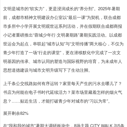
文明是城市的“软实力”，更是浸润成长的“养分剂”。2025年暑期
前，成都市精神文明建设办公室以“最后一课”为契机，联合成都
市多所中小学开展文明观世运系列活动，并在假期联合成都商报
小记者重磅推出“蓉城少年行·文明暑期路”暑期实践活动。以成都
世运会为起点，串联起“城市认知”与“文明传播”两大核心，不仅为
青少年打造了一场“行走的课堂”，更在潜移默化中完成了一次文
明基因的传承、城市认同的塑造与国际视野的培育，为未成年人
思想道德建设与城市文明升级写下了生动注脚。
上千条公交线路如何有序运转？家里每天产生的污水去哪儿了？
书店为何能在电子书时代延续活力？菜市场里藏着怎样的烟火气
息？……贴近生活，才能打破青少年对城市的“习以为常”。
展开剩余82%
在“我和我的城市”暑期大调研板块中，8场主题 CITY WALK 与5条