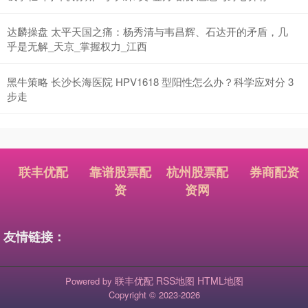
达麟操盘 太平天国之痛：杨秀清与韦昌辉、石达开的矛盾，几
乎是无解_天京_掌握权力_江西
黑牛策略 长沙长海医院 HPV1618 型阳性怎么办？科学应对分 3
步走
联丰优配
靠谱股票配
杭州股票配
券商配资
资
资网
友情链接：
联丰优配
RSS地图
HTML地图
Powered by
Copyright
© 2023-2026