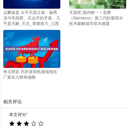
达麟操盘 太平天国之痛：杨秀
天策吧 国内唯一！圣腾
清与韦昌辉、石达开的矛盾，几
（Saintarco）第三代虹吸雨水
乎是无解_天京_掌握权力_江西
技术破解城市排水难题
奇点财富 内衣滚筒机领域领先
厂家实力榜单揭晓
相关评论
本文评分
*