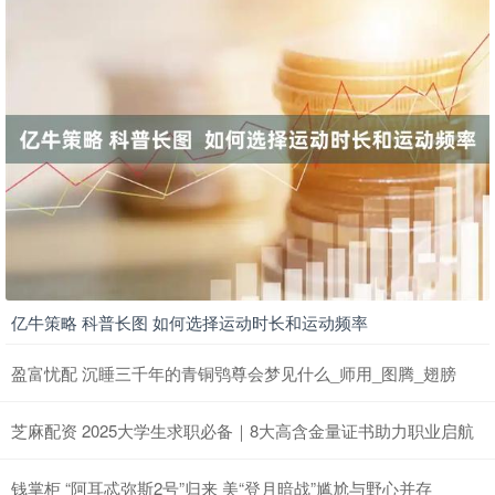
亿牛策略 科普长图 如何选择运动时长和运动频率
盈富忧配 沉睡三千年的青铜鸮尊会梦见什么_师用_图腾_翅膀
芝麻配资 2025大学生求职必备｜8大高含金量证书助力职业启航
钱掌柜 “阿耳忒弥斯2号”归来 美“登月暗战”尴尬与野心并存