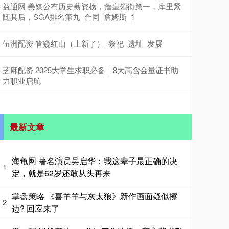
益通网 美媒公布历史薪资榜，詹皇领衔第一，库里紧
随其后，SGA排名第九_合同_詹姆斯_1
伍洲配资 管窥红山（上新了）_祭祀_遗址_发展
芝麻配资 2025大学生求职必备｜8大高含金量证书助
力职业启航
最新文章
海龟网 著名演员吴启华：我这辈子最正确的决
1
定，就是62岁还敢从头再来
掌盘策略 《喜羊羊与灰太狼》新作画面疑似擦
2
边? 回应来了