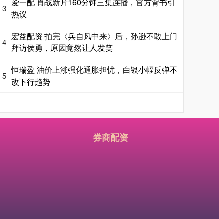
爱一配 肖战新片160分钟三集连播，官方背书引
3
热议
宏益配资 拍完《兵自风中来》后，孙逊不敢上门
4
拜访侯勇，原因竟然让人发笑
恒瑞盈 油价上涨强化通胀担忧，白银小幅反弹不
5
改下行趋势
券商配资