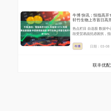
牛博 快讯：恒指高开1
轩竹生物上市首日高开
热点栏目 自选股 数据中
段受贸易战忧虑困扰，指
日期：03-08
牛博
联丰优配