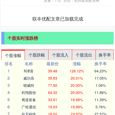
查看：
112
分类：
杭州股票配资网
市委常委....
联丰优配文章已加载完成
个股实时涨跌榜
个股跌幅
个股流入
个股流出
换手率
个股涨幅
排名
名称
最新价
涨幅
换手率
1
N津富
39.48
126.12%
64.23%
2
威尔高
39.83
20.01%
17.05%
3
锴威特
77.82
20.00%
1.06%
4
科翔股份
64.32
20.00%
11.86%
5
蜀道装备
33.61
19.99%
11.39%
6
广哈通信
19.03
19.99%
5.76%
7
欣天科技
18.02
19.97%
27.57%