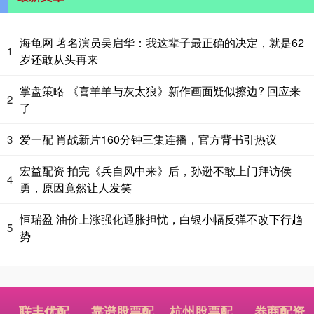
海龟网 著名演员吴启华：我这辈子最正确的决定，就是62
1
岁还敢从头再来
掌盘策略 《喜羊羊与灰太狼》新作画面疑似擦边? 回应来
2
了
爱一配 肖战新片160分钟三集连播，官方背书引热议
3
宏益配资 拍完《兵自风中来》后，孙逊不敢上门拜访侯
4
勇，原因竟然让人发笑
恒瑞盈 油价上涨强化通胀担忧，白银小幅反弹不改下行趋
5
势
联丰优配
靠谱股票配
杭州股票配
券商配资