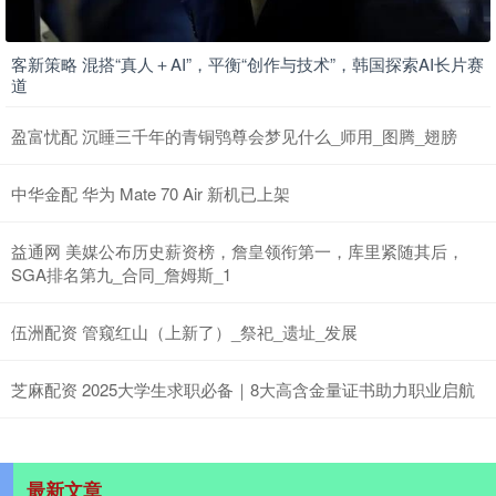
客新策略 混搭“真人＋AI”，平衡“创作与技术”，韩国探索AI长片赛
道
盈富忧配 沉睡三千年的青铜鸮尊会梦见什么_师用_图腾_翅膀
中华金配 华为 Mate 70 Air 新机已上架
益通网 美媒公布历史薪资榜，詹皇领衔第一，库里紧随其后，
SGA排名第九_合同_詹姆斯_1
伍洲配资 管窥红山（上新了）_祭祀_遗址_发展
芝麻配资 2025大学生求职必备｜8大高含金量证书助力职业启航
最新文章